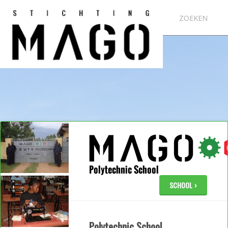
NIEUWSBRIEF
NIEUWS
ZOEKEN
NEDERLANDS
ENGLISH
SWAHILI
SCHOOL
Polytechnic School