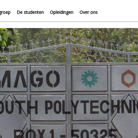
groep
De studenten
Opleidingen
Over ons