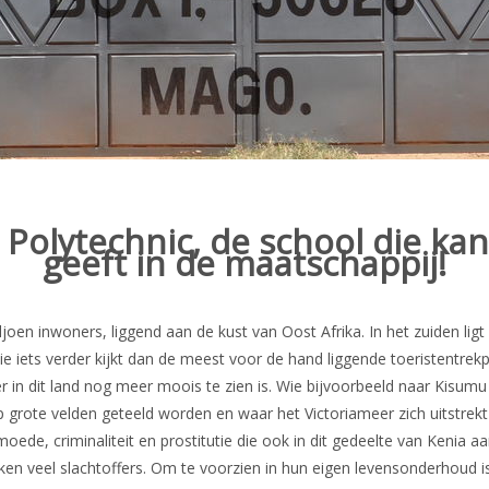
Polytechnic, de school die k
geeft in de maatschappij!
joen inwoners, liggend aan de kust van Oost Afrika. In het zuiden li
ie iets verder kijkt dan de meest voor de hand liggende toeristentrekp
in dit land nog meer moois te zien is. Wie bijvoorbeeld naar Kisumu
 grote velden geteeld worden en waar het Victoriameer zich uitstrekt
de, criminaliteit en prostitutie die ook in dit gedeelte van Kenia a
aken veel slachtoffers. Om te voorzien in hun eigen levensonderhoud i