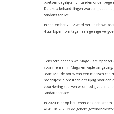
poetsen dagelijks hun tanden onder begele
De extra behandelingen worden gedaan bi
tandartsservice.
In september 2012 werd het Rainbow Board
4 uur lopen) om tegen een geringe vergoed
Tenslotte hebben we Mago Care opgezet op
voor mensen in Mago en wijde omgeving. H
team.Met de bouw van een medisch centrum,
mogelijkheid ontstaan om tijdig naar een 
voorziening stierven er onnodig veel mense
tandartsservice.
In 2024 is er op het terein ook een kraam
AFAS. In 2025 is de gehele gezondheidszo