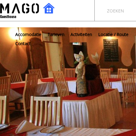
ZOEKEN
Accomodatie
Tarieven
Activiteiten
Locatie / Route
Contact