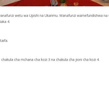
wanafunzi wetu wa Upishi na Ukarimu. Wanafunzi wamefundishwa na C
iaka 4.
taifa.
 chakula cha mchana cha kozi 3 na chakula cha jioni cha kozi 4.